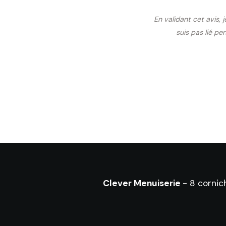
En validant cet avis, 
suis pas lié pe
Clever Menuiserie
- 8 corni