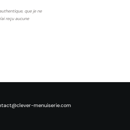
 authentique, que je ne
n'ai reçu aucune
ntact@clever-menuiserie.com