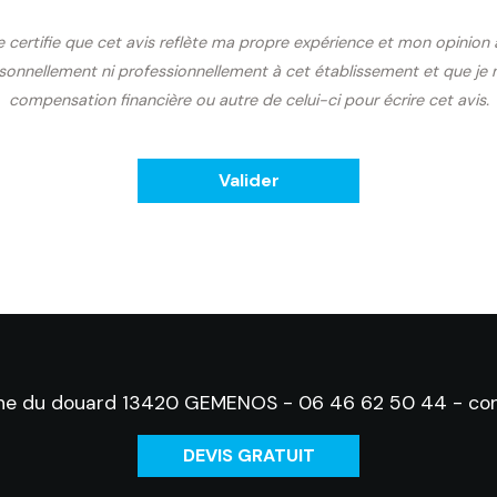
je certifie que cet avis reflète ma propre expérience et mon opinion
rsonnellement ni professionnellement à cet établissement et que je 
compensation financière ou autre de celui-ci pour écrire cet avis.
che du douard 13420 GEMENOS -
06 46 62 50 44
-
co
DEVIS GRATUIT